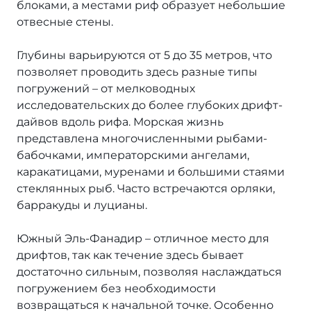
блоками, а местами риф образует небольшие
Тотальный Юг!
отвесные стены.
О нас
Глубины варьируются от 5 до 35 метров, что
Дедалус+Сент Джонс
позволяет проводить здесь разные типы
погружений – от мелководных
Дедалус+Фьюри Шоулс
исследовательских до более глубоких дрифт-
дайвов вдоль рифа. Морская жизнь
Дедалус-Мания!
представлена многочисленными рыбами-
бабочками, императорскими ангелами,
Сент Джонс
каракатицами, муренами и большими стаями
стеклянных рыб. Часто встречаются орляки,
Другая Хургада
барракуды и луцианы.
Сафага
Южный Эль-Фанадир – отличное место для
дрифтов, так как течение здесь бывает
Береговой маршрут
достаточно сильным, позволяя наслаждаться
погружением без необходимости
Север + Дахаб
возвращаться к начальной точке. Особенно