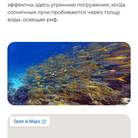
эффектны здесь утренние погружения, когда
солнечные лучи пробиваются через толщу
Фьюри Шоулс
воды, освещая риф.
Солнечное затмение на Красном море
2027