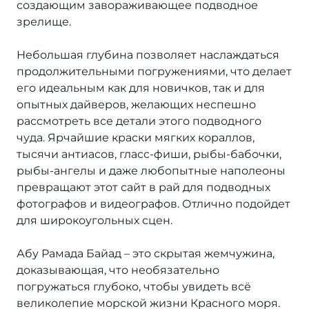
создающим завораживающее подводное
Тотальный Юг!
зрелище.
О нас
Небольшая глубина позволяет наслаждаться
Дедалус+Сент Джонс
продолжительными погружениями, что делает
его идеальным как для новичков, так и для
Дедалус+Фьюри Шоулс
опытных дайверов, желающих неспешно
рассмотреть все детали этого подводного
Дедалус-Мания!
чуда. Ярчайшие краски мягких кораллов,
тысячи антиасов, гласс-фиши, рыбы-бабочки,
Сент Джонс
рыбы-ангелы и даже любопытные наполеоны
превращают этот сайт в рай для подводных
Другая Хургада
фотографов и видеографов. Отлично подойдет
для широкоугольных сцен.
Сафага
Абу Рамада Байад – это скрытая жемчужина,
Береговой маршрут
доказывающая, что необязательно
погружаться глубоко, чтобы увидеть всё
Север + Дахаб
великолепие морской жизни Красного моря.