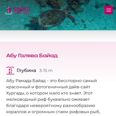
Яхта MV Sunshine
Север+Тиран - (Северные рэки и пролив
Дейли и обучение
Полные фрахты
Тиран)
Яхта MV Sunlight
Дайвсайты
Безопасность
Золотой Треугольник - (Бразерс Дедалус
Эльфинстоун)
Яхта MV Springland
Цены и бронирование
Блог
Абу Галява Байад
Дедалус+Роки+Забаргад
Курсы
Частые вопросы
Глубина
3-15 m
Бразерс+Сафага
Дальние выезды и мини-сафари
Продажа снаряжения
Абу Рамада Байад – это бесспорно самый
Север+Сафага
Отели, трансферы, экскурсии
красочный и фотогеничный дайв-сайт
Хургады, о котором мало кто знает. Этот
Роки+Забаргад+Сент Джонс
Условия и политика
мелководный риф буквально оживает
благодаря невероятному разнообразию
Эльба: Египет+Судан!
Политика конфиденциальности
кораллов и огромным стаям рифовых рыб,