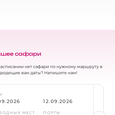
шее сафари
расписании нет сафари по нужному маршруту в
дходящие вам даты? Напишите нам!
Ы
ДА
09.2026
12.09.2026
22.
БОДНЫХ МЕСТ
ПОРТЫ
СВ