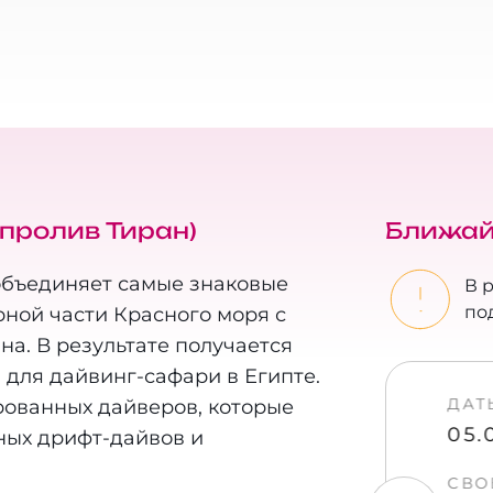
 пролив Тиран)
Ближай
бъединяет самые знаковые
В 
по
ной части Красного моря с
а. В результате получается
для дайвинг-сафари в Египте.
Ы
ДАТ
рованных дайверов, которые
08.2026
05.09.2026
05.
ных дрифт-дайвов и
БОДНЫХ МЕСТ
ПОРТЫ
СВО