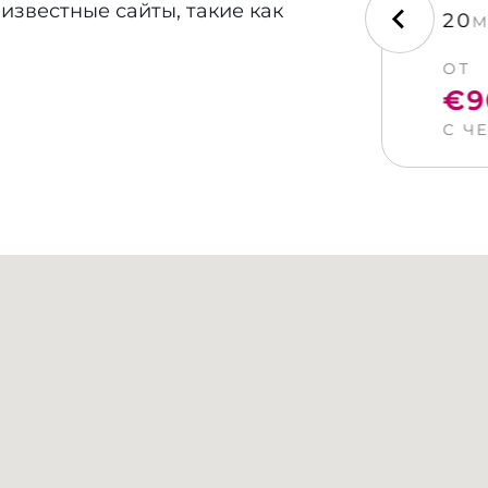
известные сайты, такие как
HRG/HRG
20
ЕСТ
М
Абу-Нухас, после чего
ОТ
ив Тиран и национальный парк
50
€9
овые стены, сильные течения
Забронировать
ЕЛОВЕКА
С Ч
ируют по-настоящему
нные места для ночных
 комфорт современной
баланс между комфортными
гом на Красном море.