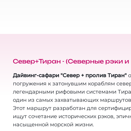
Север+Тиран - (Северные рэки и
Дайвинг-сафари "Север + пролив Тиран"
о
погружения к затонувшим кораблям север
легендарными рифовыми системами Тиран
один из самых захватывающих маршрутов 
Ы
ДАТ
Этот маршрут разработан для сертифици
8.2026
29.08.2026
29.
ищут сочетание исторических рэков, эпич
насыщенной морской жизни.
БОДНЫХ МЕСТ
ПОРТЫ
СВО