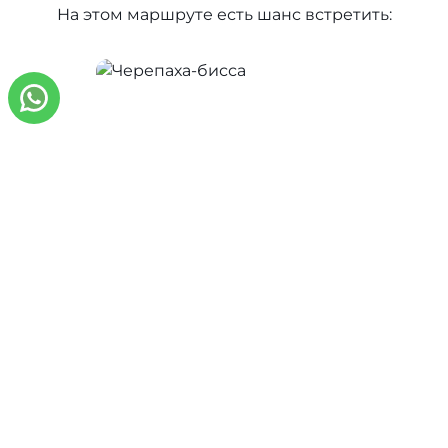
На этом маршруте есть шанс встретить:
спокойными рифовыми пейзажами.
Черепаха-бисса