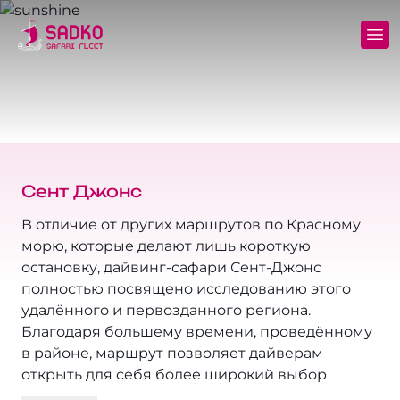
Яхта MV Sunshine
Север+Тиран - (Северные рэки и пролив
Дейли и обучение
Полные фрахты
Тиран)
Яхта MV Sunlight
Дайвсайты
Безопасность
Золотой Треугольник - (Бразерс Дедалус
Эльфинстоун)
Яхта MV Springland
Цены и бронирование
Блог
Сент Джонс
Дедалус+Роки+Забаргад
Курсы
Частые вопросы
В отличие от других маршрутов по Красному
Бразерс+Сафага
морю, которые делают лишь короткую
Дальние выезды и мини-сафари
Продажа снаряжения
остановку, дайвинг-сафари Сент-Джонс
полностью посвящено исследованию этого
Север+Сафага
Отели, трансферы, экскурсии
удалённого и первозданного региона.
Благодаря большему времени, проведённому
Роки+Забаргад+Сент Джонс
Условия и политика
в районе, маршрут позволяет дайверам
открыть для себя более широкий выбор
Эльба: Египет+Судан!
Политика конфиденциальности
рифов, включая скрытые пещеры, яркие