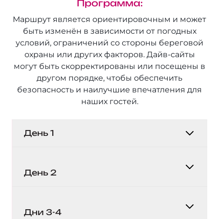
Программа:
Маршрут является ориентировочным и может
быть изменён в зависимости от погодных
условий, ограничений со стороны береговой
охраны или других факторов. Дайв-сайты
могут быть скорректированы или посещены в
другом порядке, чтобы обеспечить
безопасность и наилучшие впечатления для
наших гостей.
День 1
Посадка на борт сафари-яхты Сент
Джонс начинается в 18:00. Вечером
День 2
предоставляется бесплатный групповой
трансфер из Хургады в Порт-Галиб
Дайвинг-сафари Сент Джонс
(обычно около 20:00). По запросу могут
официально начинается утром после
Дни 3-4