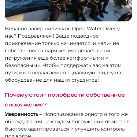
Тотальный Юг!
О нас
Дедалус+Сент Джонс
Недавно завершили курс Open Water Diver у
нас? Поздравляем! Ваше подводное
Дедалус+Фьюри Шоулс
приключение только начинается, и наличие
собственного снаряжения сделает ваши
Дедалус-Мания!
погружения еще более комфортными и
безопасными. Чтобы поддержать вас на этом
Сент Джонс
пути, мы предлагаем специальную скидку на
оборудование для наших студентов!
Другая Хургада
Почему стоит приобрести собственное
Сафага
снаряжение?
Уверенность
– Использование одного и того же
Береговой маршрут
оборудования на каждом погружении помогает
быстрее адаптироваться и улучшить контроль
Север + Дахаб
под водой.