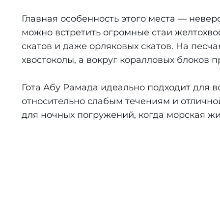
Тотальный Юг!
О нас
Главная особенность этого места — невер
можно встретить огромные стаи желтохвос
Дедалус+Сент Джонс
скатов и даже орляковых скатов. На песча
хвостоколы, а вокруг коралловых блоков 
Дедалус+Фьюри Шоулс
Гота Абу Рамада идеально подходит для в
Дедалус-Мания!
относительно слабым течениям и отлично
для ночных погружений, когда морская жи
Сент Джонс
Другая Хургада
Сафага
Береговой маршрут
Север + Дахаб