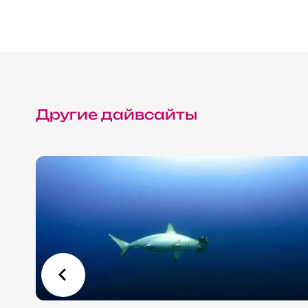
Фьюри Шоулс
Солнечное затмение на Красном море 2027
Другие дайвсайты