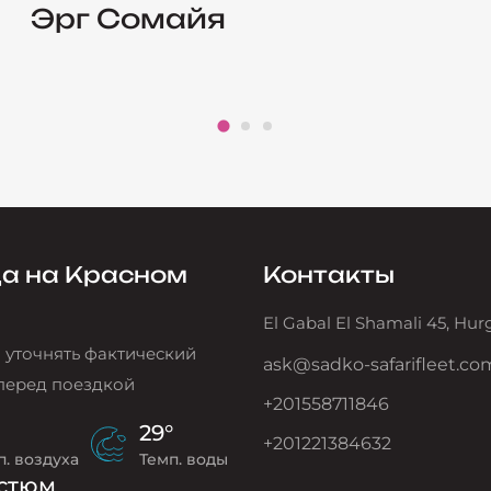
Эрг Сомайя
а на Красном
Контакты
El Gabal El Shamali 45, Hu
 уточнять фактический
ask@sadko-safarifleet.co
перед поездкой
+201558711846
29°
+201221384632
п. воздуха
Темп. воды
стюм