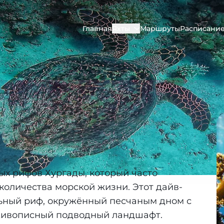
Главная
Яхты
Маршруты
Расписани
ых рифов Хургады, который часто
количества морской жизни. Этот дайв-
льный риф, окружённый песчаным дном с
живописный подводный ландшафт.