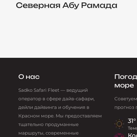
Северная Абу Рамада
О нас
Погод
море
Sadko Safari Fleet — ведущий
оператор в сфере дайв-сафари,
Советуем
дейли дайвинга и обучения в
прогноз 
Красном море. Мы предоставляем
31°
тщательно продуманные
Тем
маршруты, современные
Ко