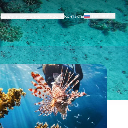
русский
е
Дейли и обучение
Инфо
Контакты