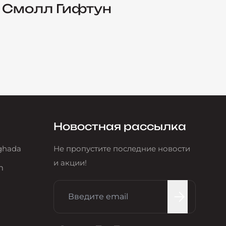
Смолл Гифтун
Ю
Новостная рассылка
rghada
Не пропустите последние новости
и акции!
m